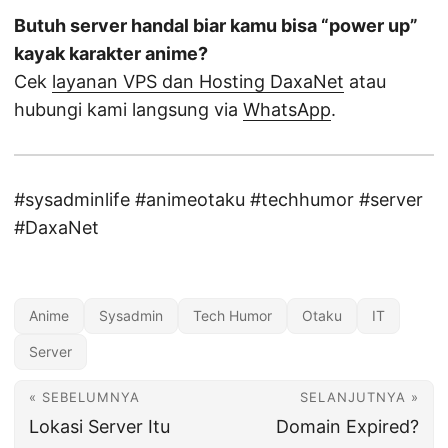
Butuh server handal biar kamu bisa “power up”
kayak karakter anime?
Cek
layanan VPS dan Hosting DaxaNet
atau
hubungi kami langsung via
WhatsApp
.
#sysadminlife #animeotaku #techhumor #server
#DaxaNet
Anime
Sysadmin
Tech Humor
Otaku
IT
Server
« SEBELUMNYA
SELANJUTNYA »
Lokasi Server Itu
Domain Expired?