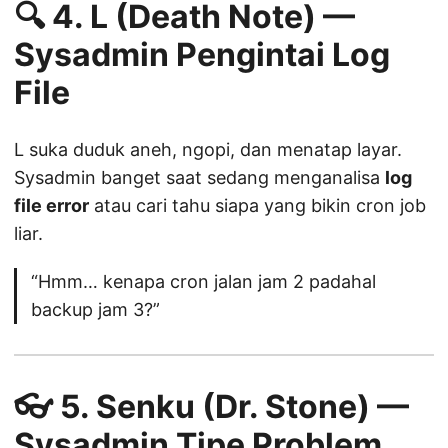
🔍 4.
L (Death Note) —
Sysadmin Pengintai Log
File
L suka duduk aneh, ngopi, dan menatap layar.
Sysadmin banget saat sedang menganalisa
log
file error
atau cari tahu siapa yang bikin cron job
liar.
“Hmm… kenapa cron jalan jam 2 padahal
backup jam 3?”
👓 5.
Senku (Dr. Stone) —
Sysadmin Tipe Problem