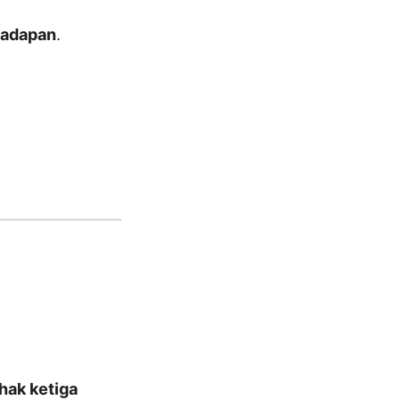
yadapan
.
ihak ketiga