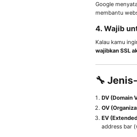
Google menyat
membantu websit
4. Wajib u
Kalau kamu ing
wajibkan SSL ak
🔧 Jenis
DV (Domain V
OV (Organizat
EV (Extended
address bar (