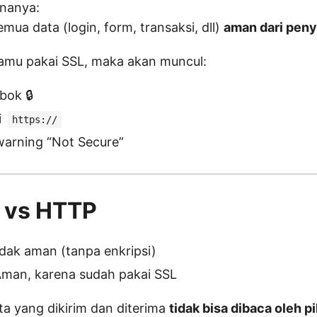
nanya:
ua data (login, form, transaksi, dll)
aman dari pen
kamu pakai SSL, maka akan muncul:
ok 🔒
i
https://
warning “Not Secure”
S vs HTTP
dak aman (tanpa enkripsi)
man, karena sudah pakai SSL
a yang dikirim dan diterima
tidak bisa dibaca oleh p