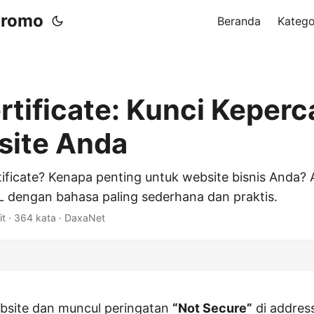
 Promo
Beranda
Katego
rtificate: Kunci Keper
site Anda
ificate? Kenapa penting untuk website bisnis Anda? Ar
 dengan bahasa paling sederhana dan praktis.
it · 364 kata · DaxaNet
bsite dan muncul peringatan
“Not Secure”
di addres