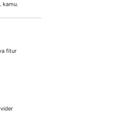
L kamu.
a fitur
vider