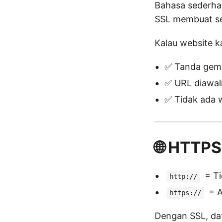
Bahasa sederha
SSL membuat sem
Kalau website 
✅ Tanda gemb
✅ URL diawal
✅ Tidak ada 
🌐 HTTP
= Ti
http://
= A
https://
Dengan SSL, dat