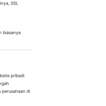
tinya, SSL
n biasanya
site pribadi
engah
 perusahaan di