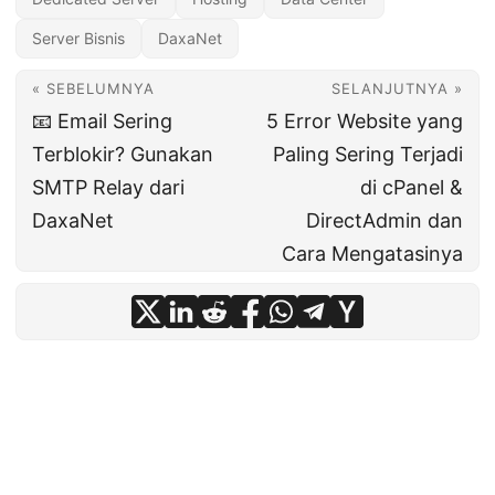
Server Bisnis
DaxaNet
« SEBELUMNYA
SELANJUTNYA »
📧 Email Sering
5 Error Website yang
Terblokir? Gunakan
Paling Sering Terjadi
SMTP Relay dari
di cPanel &
DaxaNet
DirectAdmin dan
Cara Mengatasinya
© 2026
BlogDaxa – Info, Tips & Promo
·
Powered by
Hugo
&
PaperMod