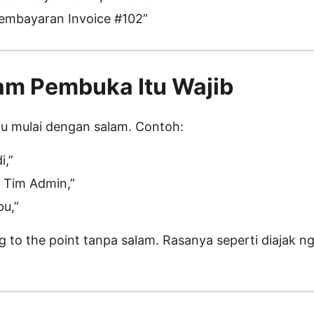
Pembayaran Invoice #102”
lam Pembuka Itu Wajib
alu mulai dengan salam. Contoh:
i,”
 Tim Admin,”
bu,”
 to the point tanpa salam. Rasanya seperti diajak n