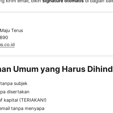
g kirim email, bikin
signature otomatis
di bagian ba
 Maju Terus
7890
s.co.id
han Umum yang Harus Dihind
 tanpa subjek
upa disertakan
f kapital (TERIAKAN!)
email tanpa menyapa