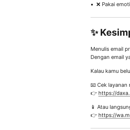
❌ Pakai emot
✨ Kesim
Menulis email pr
Dengan email ya
Kalau kamu belu
📧 Cek layanan 
👉
https://daxa
📱 Atau langsun
👉
https://wa.