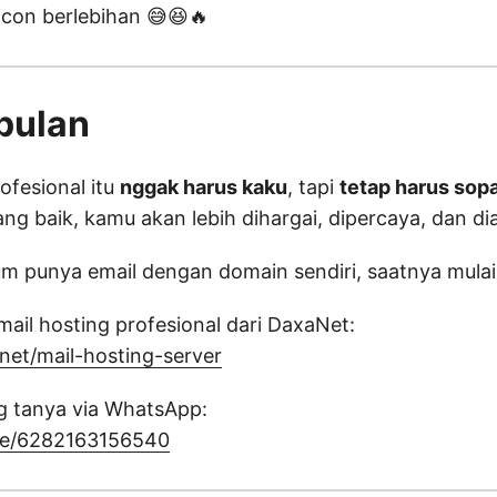
icon berlebihan 😅😆🔥
pulan
ofesional itu
nggak harus kaku
, tapi
tetap harus sopa
ng baik, kamu akan lebih dihargai, dipercaya, dan di
m punya email dengan domain sendiri, saatnya mulai
mail hosting profesional dari DaxaNet:
.net/mail-hosting-server
g tanya via WhatsApp:
me/6282163156540