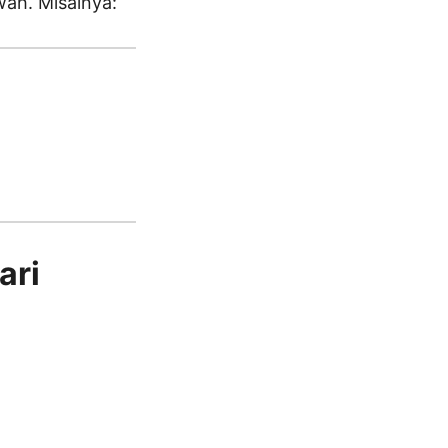
wah. Misalnya:
ari