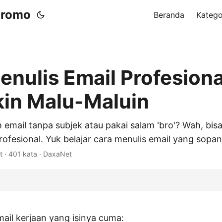
 Promo
Beranda
Katego
enulis Email Profesiona
kin Malu-Maluin
m email tanpa subjek atau pakai salam 'bro'? Wah, bis
rofesional. Yuk belajar cara menulis email yang sopan
t · 401 kata · DaxaNet
ail kerjaan yang isinya cuma: