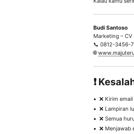
Kalau kamu serin
Budi Santoso
Marketing – CV
📞 0812-3456-
🌐
www.majuteru
❗ Kesala
❌ Kirim email
❌ Lampiran l
❌ Semua huru
❌ Menjawab 