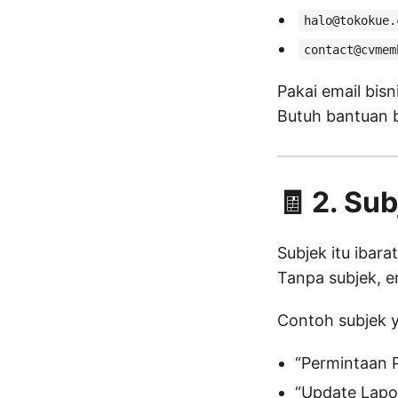
halo@tokokue.
contact@cvmem
Pakai email bi
Butuh bantuan b
🧾 2. Su
Subjek itu ibarat
Tanpa subjek, 
Contoh subjek y
“Permintaan 
“Update Lapo