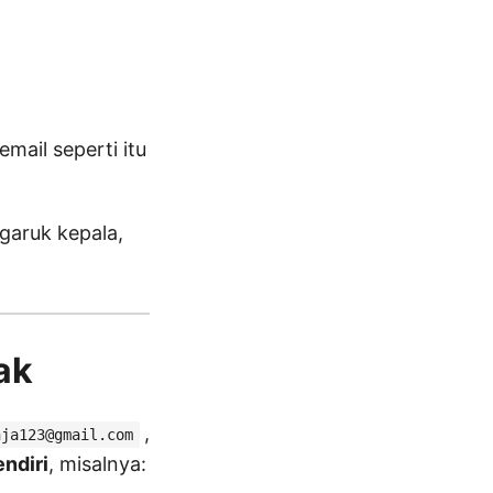
mail seperti itu
garuk kepala,
ak
,
nja123@gmail.com
ndiri
, misalnya: