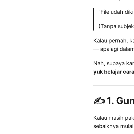
“File udah dik
(Tanpa subjek
Kalau pernah, k
— apalagi dalam
Nah, supaya kam
yuk belajar cara
✍️ 1. Gu
Kalau masih pak
sebaiknya mula