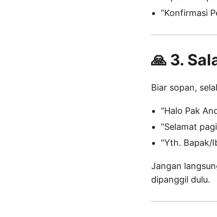
“Konfirmasi 
🙏 3. Sa
Biar sopan, sel
“Halo Pak And
“Selamat pagi
“Yth. Bapak/I
Jangan langsung
dipanggil dulu.