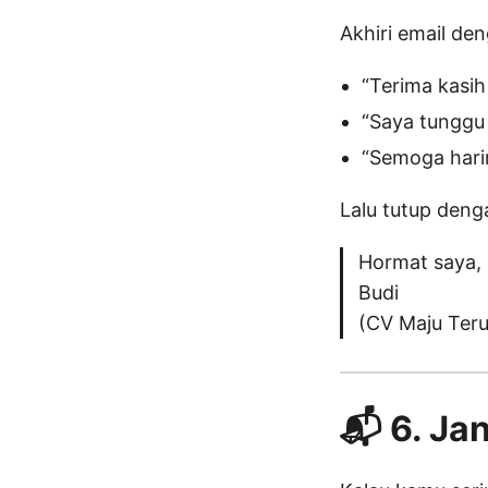
Akhiri email d
“Terima kasih
“Saya tunggu 
“Semoga har
Lalu tutup deng
Hormat saya,
Budi
(CV Maju Teru
📬 6. Ja