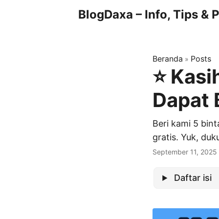
BlogDaxa – Info, Tips &
Beranda
Posts
»
⭐ Kasi
Dapat 
Beri kami 5 bin
gratis. Yuk, du
September 11, 2025
Daftar isi