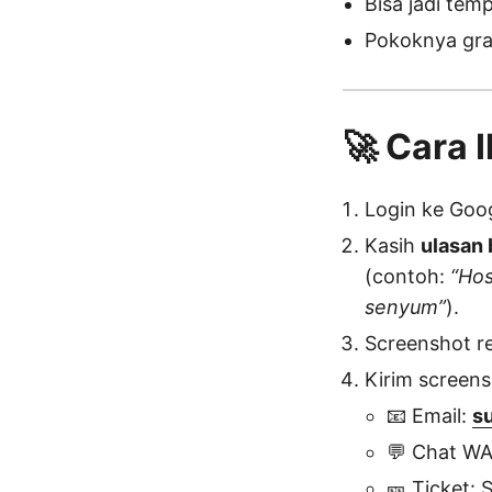
Bisa jadi tem
Pokoknya grat
🚀 Cara 
Login ke Goog
Kasih
ulasan
(contoh:
“Hos
senyum”
).
Screenshot r
Kirim screens
📧 Email:
s
💬 Chat W
🎫 Ticket:
S