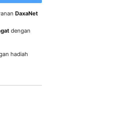
ayanan
DaxaNet
ngat
dengan
ngan hadiah