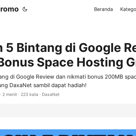
 Promo
Beranda
Katego
h 5 Bintang di Google R
Bonus Space Hosting Gr
tang di Google Review dan nikmati bonus 200MB spa
kung DaxaNet sambil dapat hadiah!
· 2 menit · 223 kata · DaxaNet